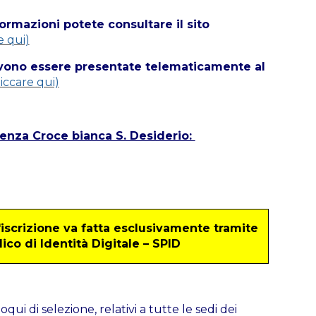
ormazioni potete consultare il sito
e qui)
ono essere presentate telematicamente al
liccare qui)
enza Croce bianca S. Desiderio:
scrizione va fatta esclusivamente tramite
ico di Identità Digitale – SPID
oqui di selezione, relativi a tutte le sedi dei