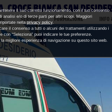
A. CROCE BIANCA SAN DESIDE
antenere il suo corretto funzionamento, con il tuo consenso
 analisi e/o di terze parti per altri scopi. Maggiori
NE
SERVIZI
FORMAZIONE
INFO 
 riportate nella
privacy policy
.
are il consenso a tutti o alcuni dei trattamenti utilizzando i
pure con “Seleziona” puoi indicare le tue preferenze.
ce la migliore esperienza di navigazione su questo sito web.