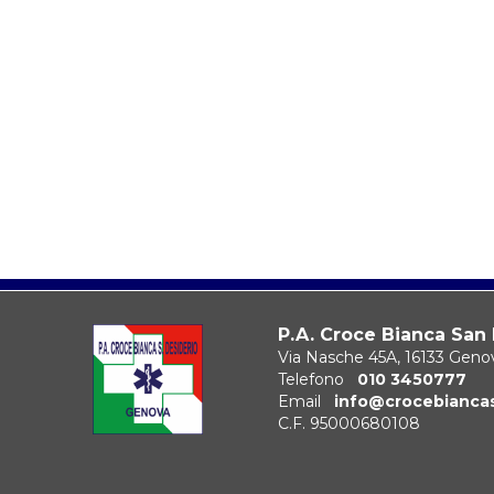
P.A. Croce Bianca San
Via Nasche 45A, 16133 Geno
Telefono
010 3450777
Email
info@crocebianca
C.F. 95000680108