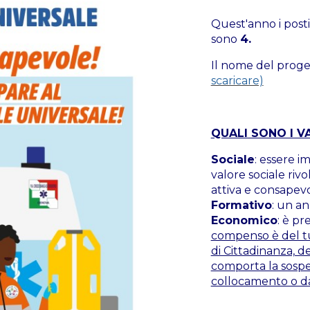
Quest'anno i posti
sono
4.
Il nome del prog
scaricare)
QUALI SONO I V
Sociale
: essere 
valore sociale riv
attiva e consapevo
Formativo
: un an
Economico
: è p
compenso è del tu
di Cittadinanza, d
comporta la sospen
collocamento o dall