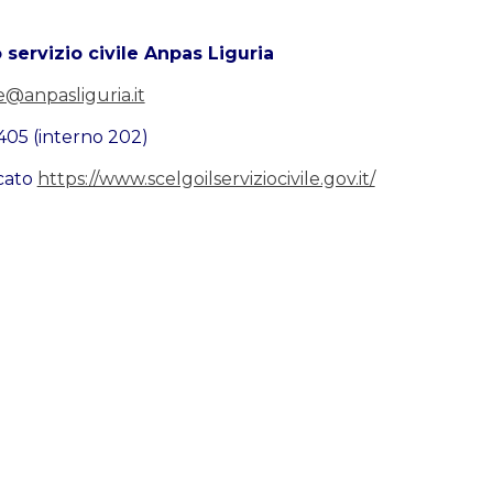
o servizio civile Anpas Liguria
le@anpasliguria.it
405 (interno 202)
icato
https://www.scelgoilserviziocivile.gov.it/