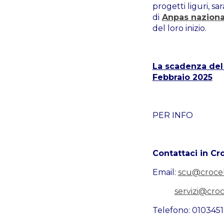
progetti liguri, s
di
Anpas naziona
del loro inizio.
La scadenza del 
Febbraio 2025
PER INFO
Contattaci in Cr
Email:
scu@croceb
servizi@cro
Telefono: 010345