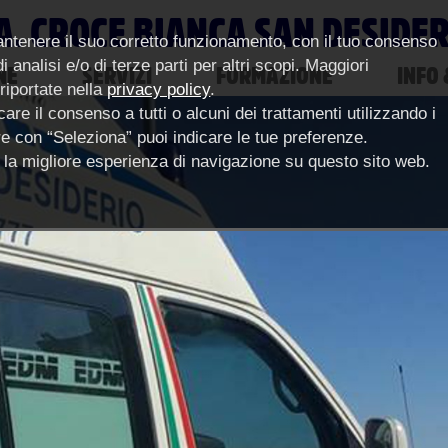
A. CROCE BIANCA SAN DESIDE
antenere il suo corretto funzionamento, con il tuo consenso
 analisi e/o di terze parti per altri scopi. Maggiori
NE
SERVIZI
FORMAZIONE
INFO 
 riportate nella
privacy policy
.
are il consenso a tutti o alcuni dei trattamenti utilizzando i
pure con “Seleziona” puoi indicare le tue preferenze.
ce la migliore esperienza di navigazione su questo sito web.