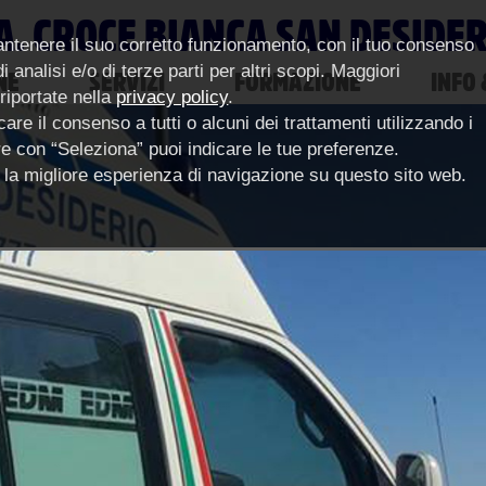
A. CROCE BIANCA SAN DESIDE
antenere il suo corretto funzionamento, con il tuo consenso
 analisi e/o di terze parti per altri scopi. Maggiori
NE
SERVIZI
FORMAZIONE
INFO 
 riportate nella
privacy policy
.
are il consenso a tutti o alcuni dei trattamenti utilizzando i
pure con “Seleziona” puoi indicare le tue preferenze.
ce la migliore esperienza di navigazione su questo sito web.