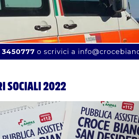
 3450777
o scrivici a
info@crocebian
I SOCIALI 2022